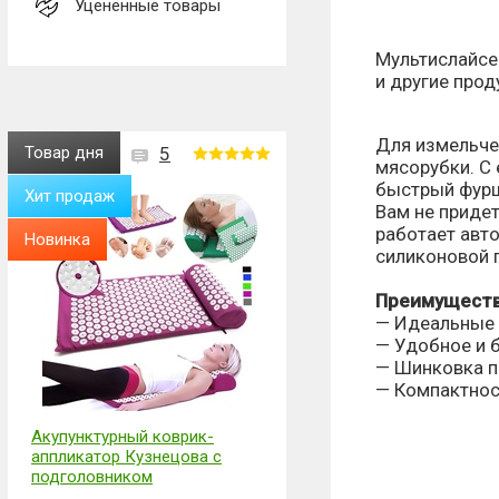
Уценённые товары
Мультислайсер
и другие прод
Для измельчен
Товар дня
5
мясорубки. С
быстрый фурш
Хит продаж
Вам не придет
работает авто
Новинка
силиконовой 
Преимуществ
— Идеальные 
— Удобное и 
— Шинковка п
— Компактнос
Акупунктурный коврик-
аппликатор Кузнецова с
подголовником