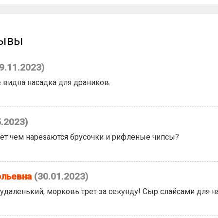
зывы
9.11.2023)
е видна насадка для драников.
5.2023)
ет чем нарезаются брусочки и рифленые чипсы?
ольевна
(30.01.2023)
удаленький, морковь трет за секунду! Сыр слайсами для на