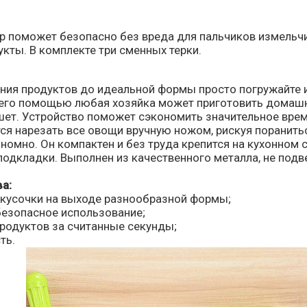
 поможет безопасно без вреда для пальчиков измельчит
укты. В комплекте три сменных терки.
ия продуктов до идеальной формы просто погружайте их 
 его помощью любая хозяйка может приготовить домашни
ет. Устройство поможет сэкономить значительное время
ся нарезать все овощи вручную ножом, рискуя поранить
номно. Он компактен и без труда крепится на кухонном 
подкладки. Выполнен из качественного металла, не подв
а:
кусочки на выходе разнообразной формы;
безопасное использование;
родуктов за считанные секунды;
ть.