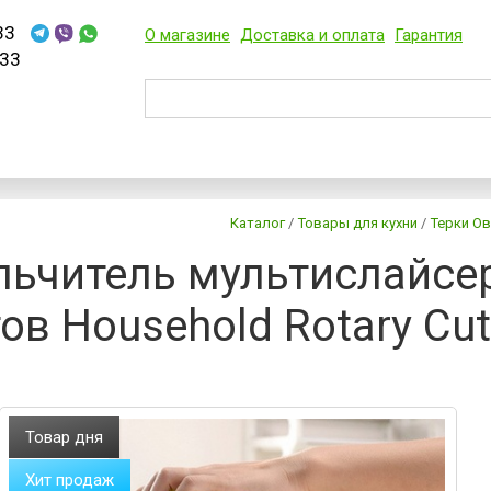
33
О магазине
Доставка и оплата
Гарантия
33
Каталог
/
Товары для кухни
/
Терки О
ьчитель мультислайсер
ов Household Rotary Cut
Товар дня
Хит продаж