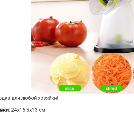
одка для любой хозяйки!
вки:
24х16,5х13 см