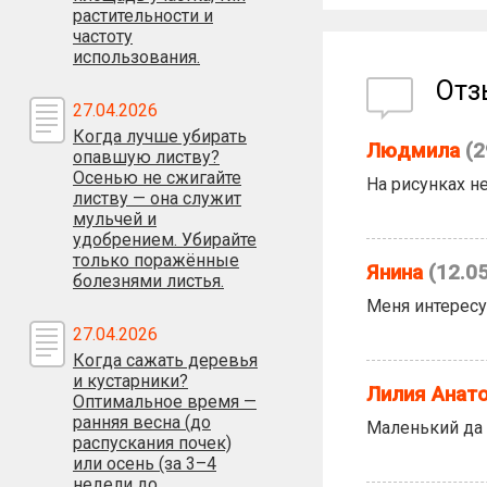
растительности и
частоту
использования.
От
27.04.2026
Когда лучше убирать
Людмила
(2
опавшую листву?
Осенью не сжигайте
На рисунках н
листву — она служит
мульчей и
удобрением. Убирайте
только поражённые
Янина
(12.0
болезнями листья.
Меня интересу
27.04.2026
Когда сажать деревья
и кустарники?
Лилия Анат
Оптимальное время —
ранняя весна (до
Маленький да 
распускания почек)
или осень (за 3–4
недели до