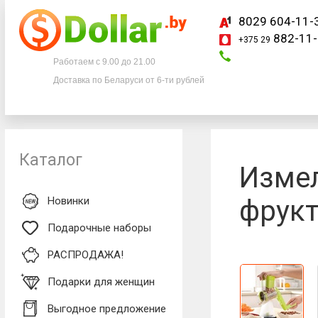
8029 604-11-
882-11-
+375 29
Телефоны
Работаем с 9.00 до 21.00
Доставка по Беларуси от 6-ти рублей
8029 604-11-33
+375 29
882-11-33
Каталог
Измел
Новинки
фрукт
Подарочные наборы
РАСПРОДАЖА!
Подарки для женщин
Выгодное предложение