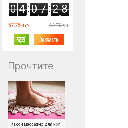
:
:
0
4
0
7
2
7
57.75
83.70
BYN
BYN
Заказать
Прочтите
Какой массажер для ног