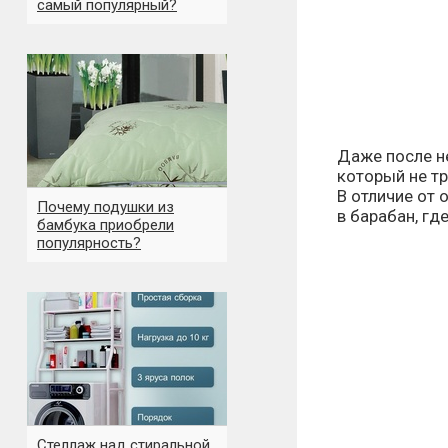
самый популярный?
Даже после не
который не тр
В отличие от 
Почему подушки из
в барабан, гд
бамбука приобрели
популярность?
Стеллаж над стиральной