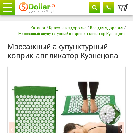
Корзи
Доставка 9 руб.
Телефоны
закрыть
Каталог
/
Красота и здоровье
/
Все для здоровья
/
Массажный акупунктурный коврик-аппликатор Кузнецова
8029 604-11-33
Массажный акупунктурный
+375 29
882-11-33
коврик-аппликатор Кузнецова