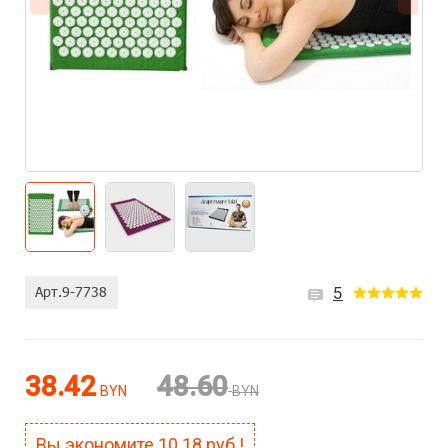
5
38.42
48.60
BYN
BYN
Вы экономите
10.18
руб.!