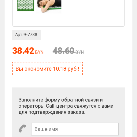
Оценка:
38.42
48.60
BYN
BYN
Антиспам:
Сколько будет 10 + 1?
Вы экономите
10.18
руб.!
Заполните форму обратной связи и
операторы Call-центра свяжутся с вами
для подтверждения заказа.