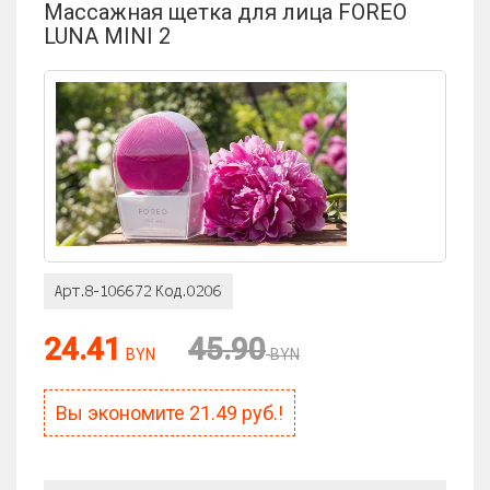
Массажная щетка для лица FOREO
LUNA MINI 2
Оценка:
24.41
45.90
BYN
BYN
Антиспам:
Сколько будет 2 + 4?
Вы экономите
21.49
руб.!