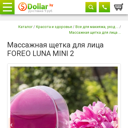
Корзи
Доставка 9 руб.
Телефоны
закрыть
Каталог
/
Красота и здоровье
/
Все для макияжа, уход ...
/
Массажная щетка для лица ...
8029 604-11-33
Массажная щетка для лица
+375 29
882-11-33
FOREO LUNA MINI 2