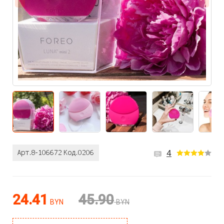
4
24.41
45.90
BYN
BYN