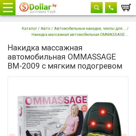
Корзи
Доставка 9 руб.
Телефоны
закрыть
Каталог
/
Авто
/
Автомобильные накидки, чехлы для ...
/
Накидка массажная автомобильная OMMASSAGE ...
8029 604-11-33
Накидка массажная
+375 29
882-11-33
автомобильная OMMASSAGE
BM-2009 с мягким подогревом