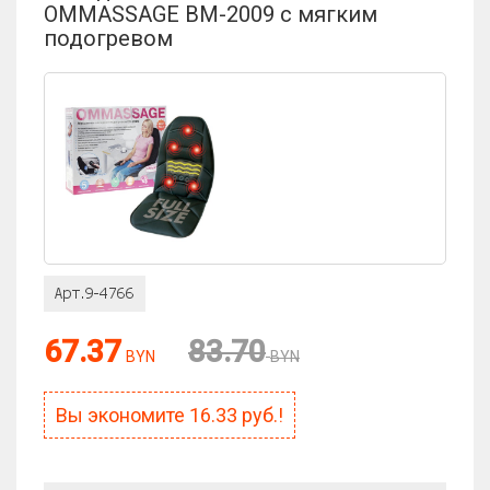
OMMASSAGE BM-2009 с мягким
подогревом
Оценка:
67.37
83.70
Антиспам:
BYN
BYN
Сколько будет 9 + 5?
Вы экономите
16.33
руб.!