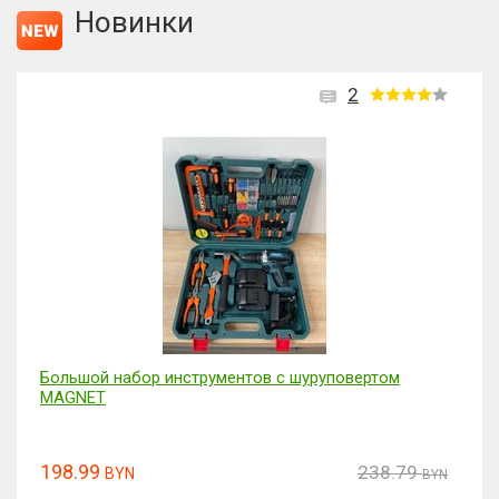
Новинки
2
Большой набор инструментов с шуруповертом
MAGNET
198.99
238.79
BYN
BYN