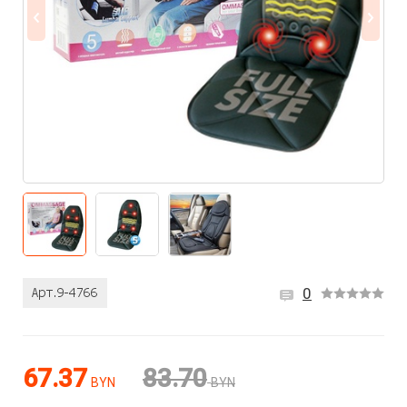
0
67.37
83.70
BYN
BYN