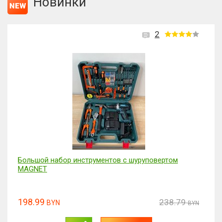
Новинки
2
 с шуруповертом
Набор отвертка с битами для то
38.99
238.79
BYN
BYN