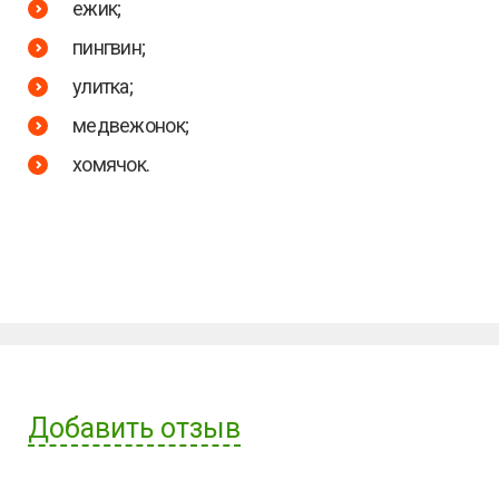
ежик;
пингвин;
улитка;
медвежонок;
хомячок.
Добавить отзыв
Имя пользователя: