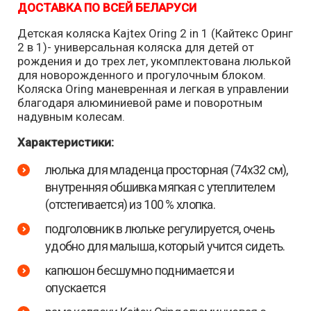
ДОСТАВКА ПО ВСЕЙ БЕЛАРУСИ
Детская коляска Kajtex Oring 2 in 1 (Кайтекс Оринг
2 в 1)- универсальная коляска для детей от
рождения и до трех лет, укомплектована люлькой
для новорожденного и прогулочным блоком.
Коляска Oring маневренная и легкая в управлении
благодаря алюминиевой раме и поворотным
надувным колесам.
Характеристики:
люлька для младенца просторная (74х32 см),
внутренняя обшивка мягкая с утеплителем
(отстегивается) из 100 % хлопка.
подголовник в люльке регулируется, очень
удобно для малыша, который учится сидеть.
капюшон бесшумно поднимается и
опускается