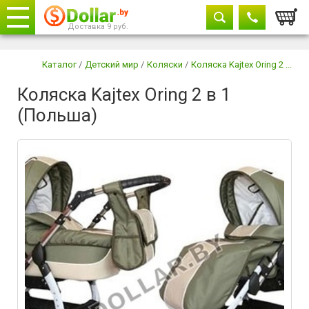
Корзи
Доставка 9 руб.
Телефоны
закрыть
Каталог
/
Детский мир
/
Коляски
/
Коляска Kajtex Oring 2 ...
Коляска Kajtex Oring 2 в 1
8029 604-11-33
(Польша)
+375 29
882-11-33