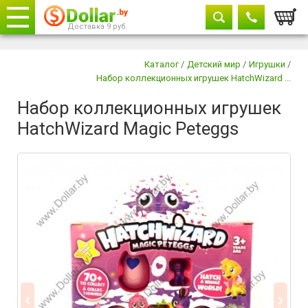
Корзи
Доставка 9 руб.
Телефоны
закрыть
Каталог
/
Детский мир
/
Игрушки
/
Набор коллекционных игрушек HatchWizard ...
8029 604-11-33
Набор коллекционных игрушек
+375 29
882-11-33
HatchWizard Magic Peteggs