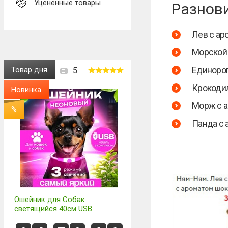
Уценённые товары
Разнов
Лев с ар
Морской 
Единорог
Товар дня
5
Крокодил
Новинка
Морж с а
%
Панда с 
Ошейник для Собак
светящийся 40см USB