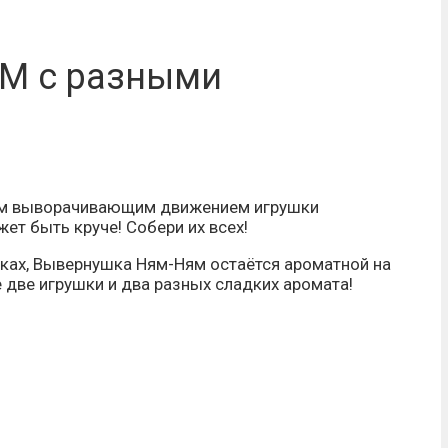
М с разными
ким выворачивающим движением игрушки
ет быть круче! Собери их всех!
шках, Вывернушка Ням-Ням остаётся ароматной на
 две игрушки и два разных сладких аромата!