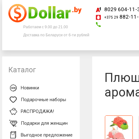
8029 604-11-
882-11-
+375 29
Телефоны
Работаем с 9.00 до 21.00
Доставка по Беларуси от 6-ти рублей
8029 604-11-33
+375 29
882-11-33
Каталог
Плюш
Новинки
арома
Подарочные наборы
РАСПРОДАЖА!
Подарки для женщин
Выгодное предложение