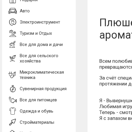
Авто
Плюше
Электроинструмент
арома
Туризм и Отдых
Все для дома и дачи
Все для сельского
Всем полюбив
хозяйства
превращаются 
Микроклиматическая
техника
За счёт спец
протяжении до
Сувенирная продукция
Все для питомцев
Я - Вывернушк
Любимая игру
Одежда и обувь
Теперь - смот
Я с запахом в
Стройматериалы