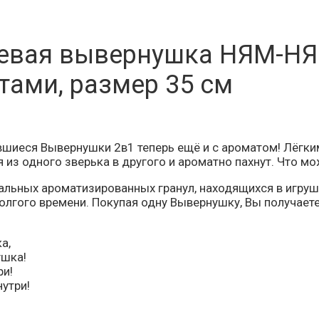
вая вывернушка НЯМ-НЯ
тами, размер 35 см
шиеся Вывернушки 2в1 теперь ещё и с ароматом! Лёг
из одного зверька в другого и ароматно пахнут. Что мож
иальных ароматизированных гранул, находящихся в игру
лгого времени. Покупая одну Вывернушку, Вы получаете
а,
шка!
ри!
нутри!