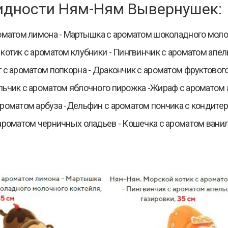
идности Ням-Ням Вывернушек:
оматом лимона - Мартышка с ароматом шоколадного молоч
котик с ароматом клубники - Пингвинчик с ароматом апел
 с ароматом попкорна - Дракончик с ароматом фруктовог
ьчик с ароматом яблочного пирожка -Жираф с ароматом 
роматом арбуза -Дельфин с ароматом пончика с кондите
ароматом черничных оладьев - Кошечка с ароматом ванил