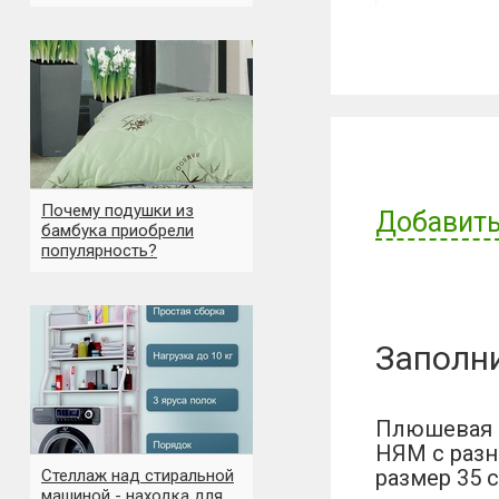
Почему подушки из
Добавить
бамбука приобрели
популярность?
Имя пользов
Заполн
Отзыв:
Плюшевая 
НЯМ с раз
размер 35 
Стеллаж над стиральной
машиной - находка для