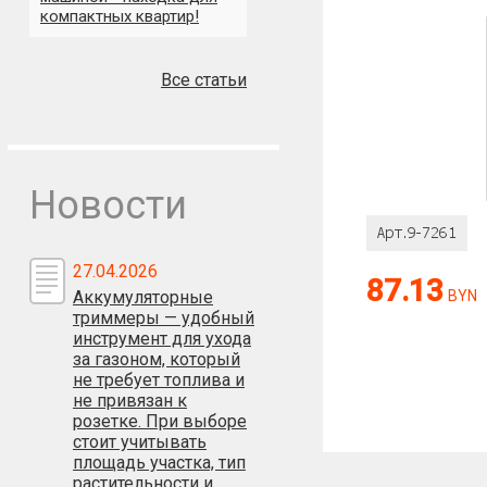
компактных квартир!
Все статьи
Оценка:
Новости
Антиспам:
27.04.2026
87.13
Аккумуляторные
BYN
Сколько будет
триммеры — удобный
инструмент для ухода
за газоном, который
не требует топлива и
не привязан к
розетке. При выборе
стоит учитывать
площадь участка, тип
растительности и