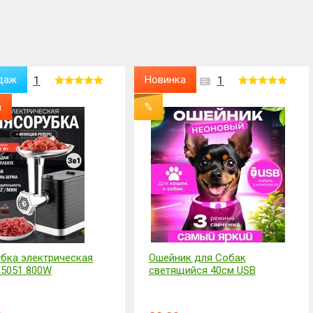
даж
1
Новинка
1
а
%
бка электрическая
Ошейник для Собак
5051 800W
светящийся 40см USB