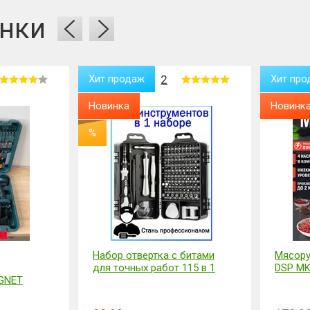
нки
Хит продаж
2
Хит про
Новинка
Новинк
%
Набор отвертка с битами
Мясору
для точных работ 115 в 1
DSP MK
GNET