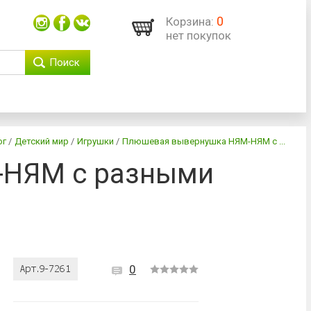
0
Корзина:
нет покупок
Поиск
ог
/
Детский мир
/
Игрушки
/
Плюшевая вывернушка НЯМ-НЯМ с ...
-НЯМ с разными
0