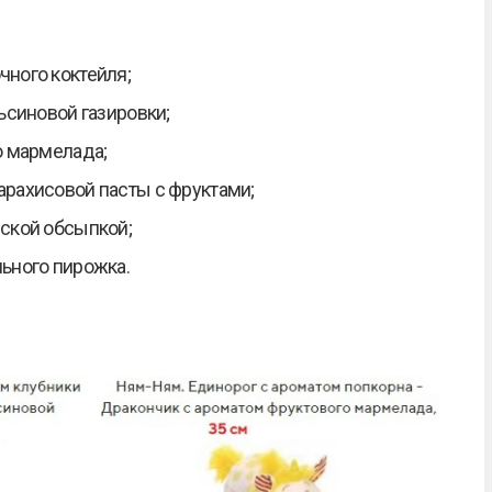
ного коктейля;
ьсиновой газировки;
о мармелада;
арахисовой пасты с фруктами;
рской обсыпкой;
ьного пирожка.