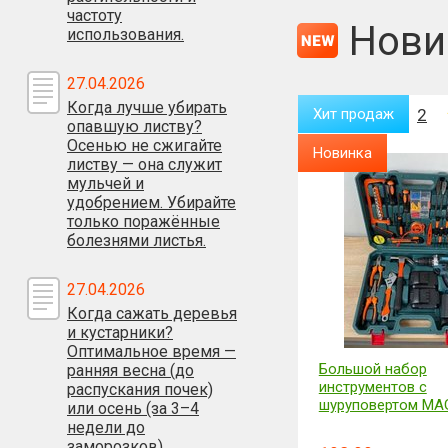
частоту
Нови
использования.
27.04.2026
Когда лучше убирать
Хит продаж
2
Хит продаж
2
опавшую листву?
Осенью не сжигайте
Новинка
Новинка
листву — она служит
мульчей и
удобрением. Убирайте
только поражённые
болезнями листья.
27.04.2026
Когда сажать деревья
и кустарники?
Оптимальное время —
Видеорегистратор + камера
Большой набор
ранняя весна (до
заднего вида VIDEO
инструментов с
распускания почек)
CARDVR FULL HD 1080P
шуруповертом MA
или осень (за 3–4
недели до
заморозков)