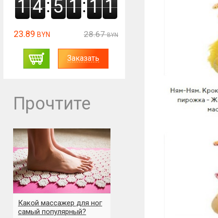
:
:
1
4
5
1
1
0
23.89
28.67
BYN
BYN
Заказать
Прочтите
Какой массажер для ног
самый популярный?