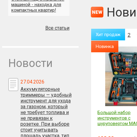
машиной - находка для
Нови
компактных квартир!
Все статьи
Хит продаж
2
Хит продаж
2
Новинка
Новинка
Новости
27.04.2026
Аккумуляторные
триммеры — удобный
инструмент для ухода
за газоном, который
не требует топлива и
Видеорегистратор + камера
Большой набор
заднего вида VIDEO
не привязан к
инструментов с
CARDVR FULL HD 1080P
шуруповертом MA
розетке. При выборе
стоит учитывать
площадь участка, тип