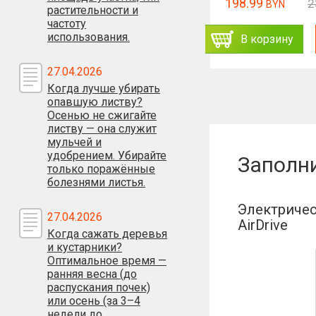
68.98
198.99
82.78
2
BYN
BYN
BYN
растительности и
частоту
использования.
Заказать
В корзину
В корзину
ь
27.04.2026
Когда лучше убирать
опавшую листву?
Осенью не сжигайте
листву — она служит
мульчей и
удобрением. Убирайте
Заполн
только поражённые
болезнями листья.
Электричес
27.04.2026
AirDrive
Когда сажать деревья
и кустарники?
Оптимальное время —
ранняя весна (до
распускания почек)
или осень (за 3–4
недели до