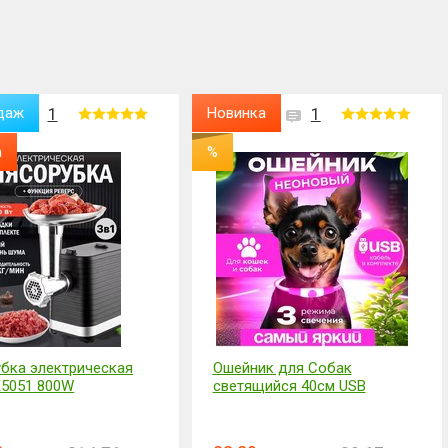
даж
1
Новинка
1
а
%
бка электрическая
Ошейник для Собак
5051 800W
светящийся 40см USB