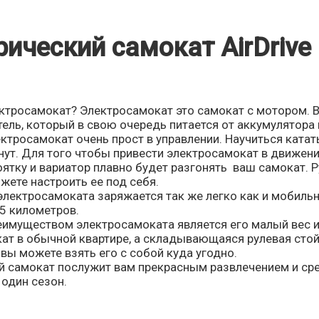
ический самокат AirDrive
ектросамокат? Электросамокат это самокат с мотором. 
тель, который в свою очередь питается от аккумулятор
ктросамокат очень прост в управлении. Научиться ката
нут. Для того чтобы привести электросамокат в движен
ятку и вариатор плавно будет разгонять ваш самокат. Р
жете настроить ее под себя.
электросамоката заряжается так же легко как и мобил
5 километров.
имуществом электросамоката является его малый вес и 
кат в обычной квартире, а складывающаяся рулевая стой
вы можете взять его с собой куда угодно.
й самокат послужит вам прекрасным развлечением и сре
 один сезон.