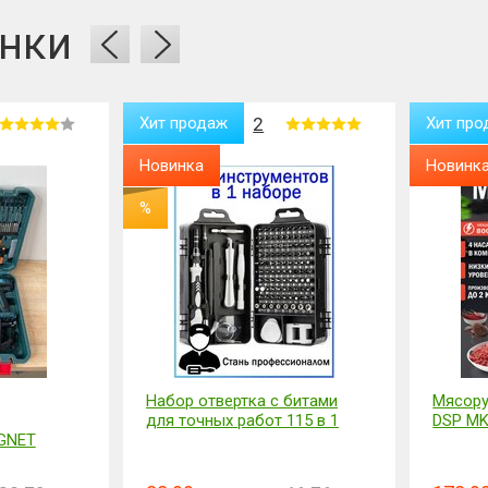
нки
Хит продаж
2
Хит про
Новинка
Новинк
%
Набор отвертка с битами
Мясору
для точных работ 115 в 1
DSP MK
GNET