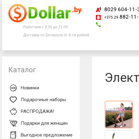
8029 604-11-
882-11-
+375 29
Телефоны
Работаем с 9.00 до 21.00
Доставка по Беларуси от 6-ти рублей
8029 604-11-33
+375 29
882-11-33
Каталог
Элект
Новинки
Подарочные наборы
РАСПРОДАЖА!
Подарки для женщин
Выгодное предложение