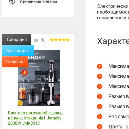
Уценённые товары
Электрический
необходимост
гениальное и
Характ
Товар дня
5
Хит продаж
Новинка
Максималь
Максимал
Максимал
Размер в
Размер в
Блендер погружной + чаша,
Вес самок
венчик, стакан 4в1 Jamaky
2000W JMK3013
Цвета - 