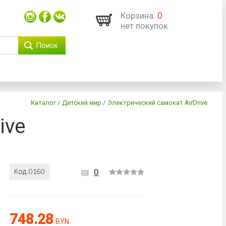
0
Корзина:
нет покупок
Поиск
Каталог
/
Детский мир
/
Электрический самокат AirDrive
ive
0
748.28
BYN