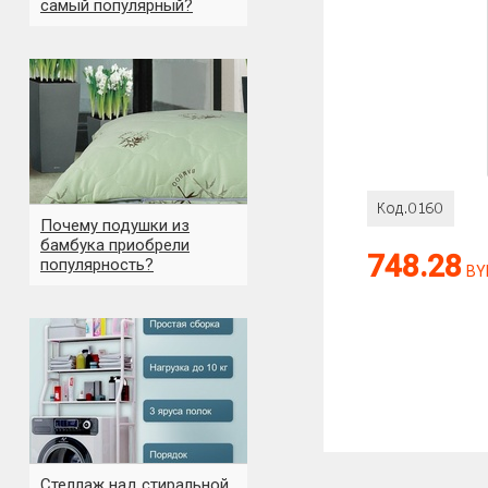
самый популярный?
Оценка:
Почему подушки из
бамбука приобрели
748.28
популярность?
Антиспам:
BY
Сколько будет
Стеллаж над стиральной