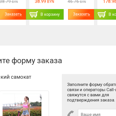
38.99
178.9
38.79
46.76
BYN
BYN
BYN
Заказать
Заказать
В корзину
В к
ите форму заказа
кий самокат
Заполните форму обрат
связи и операторы Call
свяжутся с вами для
подтверждения заказа.