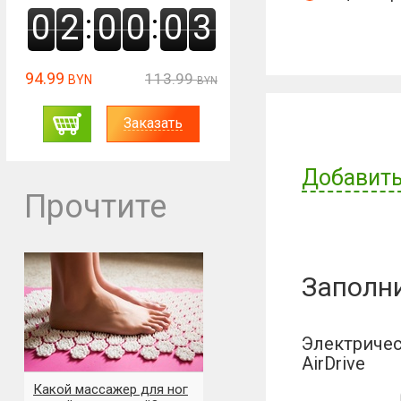
:
:
0
2
0
0
0
2
94.99
113.99
BYN
BYN
Заказать
Добавить
Прочтите
Имя пользов
Заполн
Отзыв:
Электричес
AirDrive
Какой массажер для ног