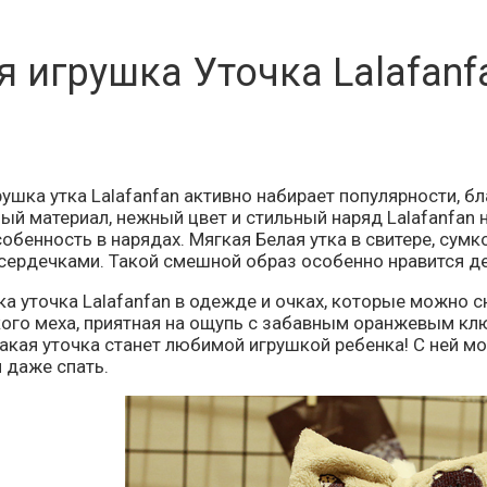
 игрушка Уточка Lalafanf
ушка утка Lalafanfan
активно набирает популярности, б
ый материал, нежный цвет и стильный наряд
Lalafanfan
собенность в нарядах.
Мягкая
Белая
утка в свитере, сумк
 сердечками
. Такой смешной образ особенно нравится д
ка уточка Lalafanfan в одежде и очках, которые можно
ого меха, приятная на ощупь с забавным оранжевым клюв
акая уточка станет любимой игрушкой ребенка! С ней мо
 даже спать.