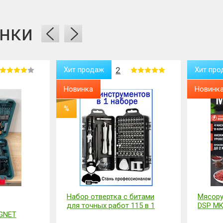
нки
Хит продаж
2
Хит про
Новинка
Новинк
%
Набор отвертка с битами
Мясору
для точных работ 115 в 1
DSP MK
GNET