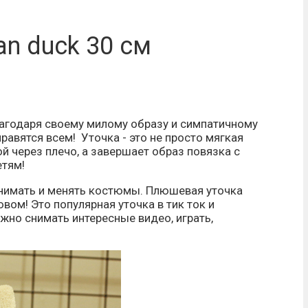
an duck 30 см
лагодаря своему милому образу и симпатичному
нравятся всем! Уточка
- это не просто мягкая
ой через плечо, а завершает образ повязка с
етям!
 снимать и менять костюмы. Плюшевая уточка
ом! Это популярная уточка в тик ток и
жно снимать интересные видео, играть,