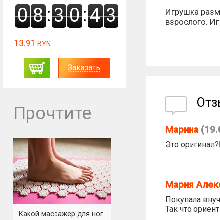
:
:
0
8
3
0
4
2
Игрушка разме
взрослого. Иг
13.91
BYN
Заказать
От
Прочтите
Марина
(19.
Это оригинал?
Мария Алек
Покупала внуч
Так что ориент
Какой массажер для ног