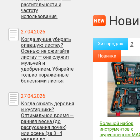
растительности и
частоту
использования.
Нови
27.04.2026
Когда лучше убирать
Хит продаж
2
Хит продаж
2
опавшую листву?
Осенью не сжигайте
Новинка
Новинка
листву — она служит
мульчей и
удобрением. Убирайте
только поражённые
болезнями листья.
27.04.2026
Когда сажать деревья
и кустарники?
Оптимальное время —
ранняя весна (до
Видеорегистратор + камера
Большой набор
распускания почек)
заднего вида VIDEO
инструментов с
или осень (за 3–4
CARDVR FULL HD 1080P
шуруповертом MA
недели до