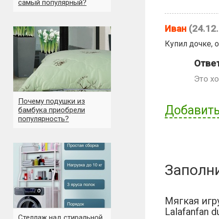
самый популярный?
Иван
(24.12
Купил дочке, 
Ответ
Это хо
Почему подушки из
Добавить
бамбука приобрели
популярность?
Имя пользов
Заполн
Отзыв:
Мягкая игр
Lalafanfan 
Стеллаж над стиральной