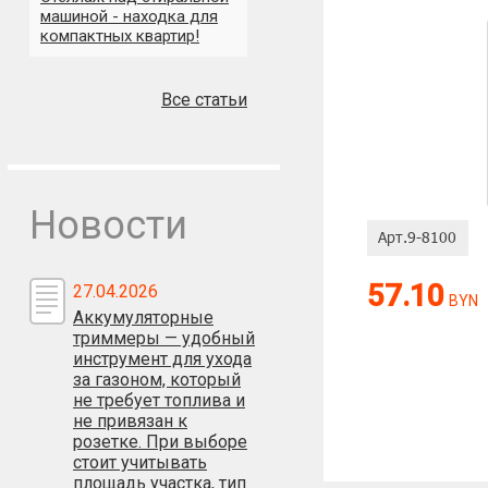
машиной - находка для
компактных квартир!
Все статьи
Оценка:
Новости
57.10
27.04.2026
Антиспам:
BYN
Аккумуляторные
Сколько будет
триммеры — удобный
инструмент для ухода
за газоном, который
не требует топлива и
не привязан к
розетке. При выборе
стоит учитывать
площадь участка, тип