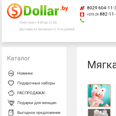
8029 604-11-
882-11-
+375 29
Телефоны
Работаем с 9.00 до 21.00
Доставка по Беларуси от 6-ти рублей
8029 604-11-33
+375 29
882-11-33
Каталог
Мягка
Новинки
Подарочные наборы
РАСПРОДАЖА!
Подарки для женщин
Выгодное предложение