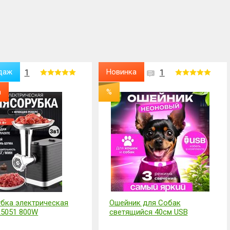
даж
1
Новинка
1
а
%
бка электрическая
Ошейник для Собак
5051 800W
светящийся 40см USB