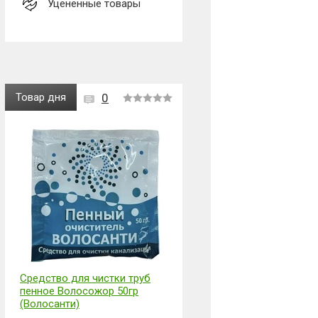
Уценённые товары
Товар дня
0
Средство для чистки труб
пенное Волосожор 50гр
(Волосанти)