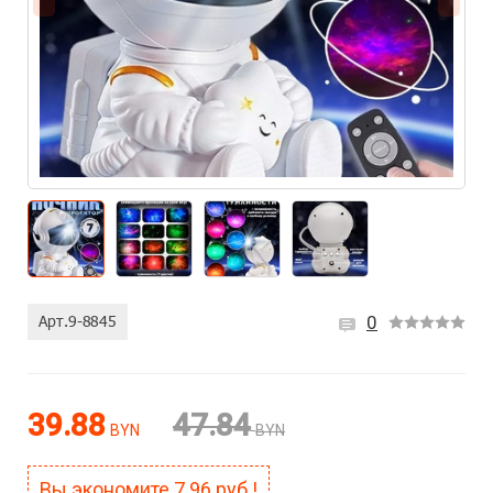
0
39.88
47.84
BYN
BYN
Вы экономите
7.96
руб.!