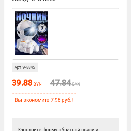
Оценка:
39.88
47.84
BYN
BYN
Антиспам:
Сколько будет 10 × 10?
Вы экономите
7.96
руб.!
Заполните форму обратной связи и