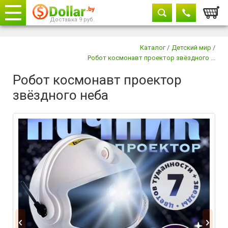
Корзи
Доставка 9 руб.
Телефоны
закрыть
Каталог
/
Детский мир
/
Робот космонавт проектор звёздного ...
8029 604-11-33
Робот космонавт проектор
+375 29
882-11-33
звёздного неба