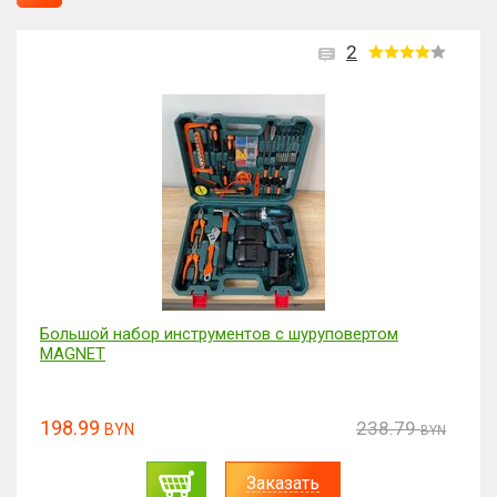
2
Набор отвертка с битами для точных работ 115 в 1
38.99
46.76
BYN
BYN
Заказать