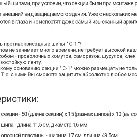
ый шипами, при условии, что секции были при монтаже 
т внешний вид защищаемого здания. Уже с нескольких м
ются в глаза и не испортят даже самый изысканный архит
ть противоприсадные шипы " С-1"?
пов не занимает много времени, не требует высокой к
бом - проволочных хомутов, саморезов, шурупов, клея 
зостойкую ленту.
кому основанию секции " С-1" можно размещать не толь
 Т.е. с ними Вы сможете защитить абсолютно любое место 
еристики:
секции - 50 (длина секции) х 15 (размах шипов) х 10 (выс
шипа - длина 11,5 см, диаметр 1,6 мм
опорной пластины - ширина 1,7 см, длинна 49.5см