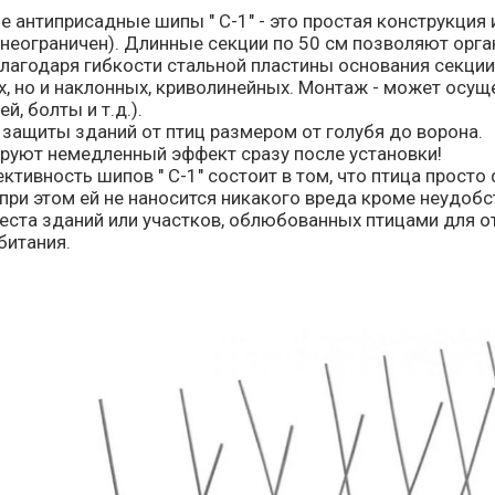
е антиприсадные шипы " С-1" - это простая конструкция
 неограничен). Длинные секции по 50 см позволяют ор
Благодаря гибкости стальной пластины основания секци
х, но и наклонных, криволинейных. Монтаж - может ос
й, болты и т.д.).
 защиты зданий от птиц размером от голубя до ворона.
руют немедленный эффект сразу после установки!
тивность шипов " С-1" состоит в том, что птица просто 
 при этом ей не наносится никакого вреда кроме неудо
еста зданий или участков, облюбованных птицами для от
битания.