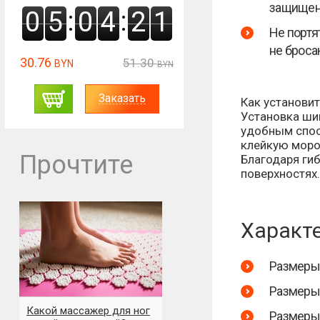
защищенн
:
:
0
5
0
4
2
0
Не портя
не броса
30.76
51.30
BYN
BYN
Заказать
Как установи
Установка ши
удобным спосо
клейкую моро
Прочтите
Благодаря гиб
поверхностях.
Характ
Размеры 
Размеры 
Какой массажер для ног
Размеры 