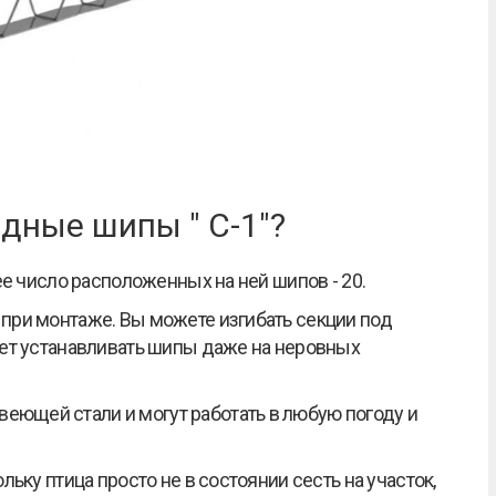
дные шипы " С-1"?
ее число расположенных на ней шипов - 20.
при монтаже. Вы можете изгибать секции под
яет устанавливать шипы даже на неровных
ющей стали и могут работать в любую погоду и
ьку птица просто не в состоянии сесть на участок,