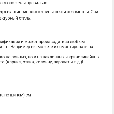
расположены правильно.
етров антиприсадные шипы почти незаметны. Они
ектурный стиль.
валификации и может производиться любым
и т.п. Например вы можете их смонтировать на
ко на ровных, но и на наклонных и криволинейных
(карниз, отлив, колонну, парапет и т.д.)!
ота по шипам) см