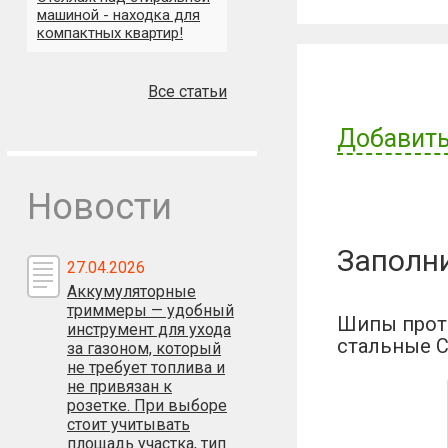
машиной - находка для
компактных квартир!
Все статьи
Добавить
Имя пользов
Новости
Заполн
Отзыв:
27.04.2026
Аккумуляторные
триммеры — удобный
Шипы прот
инструмент для ухода
стальные С
за газоном, который
не требует топлива и
не привязан к
розетке. При выборе
стоит учитывать
площадь участка, тип