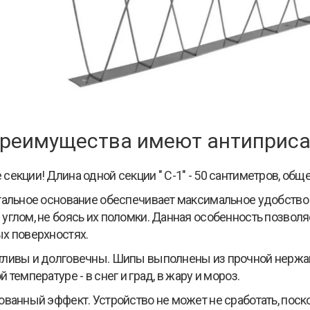
преимущества имеют антиприса
секции! Длина одной секции " С-1" - 50 сантиметров, общ
тальное основание обеспечивает максимальное удобство 
углом, не боясь их поломки. Данная особенность позвол
х поверхностях.
ливы и долговечны. Шипы выполнены из прочной нержаве
 температуре - в снег и град, в жару и мороз.
ованный эффект. Устройство не может не сработать, поскол