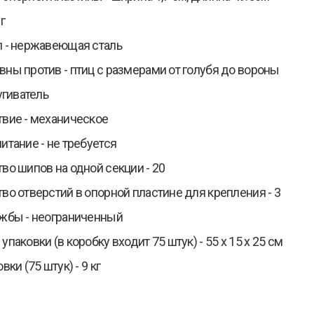
г
 - нержавеющая сталь
ны против - птиц с размерами от голубя до вороны
угиватель
вие - механическое
итание - не требуется
во шипов на одной секции - 20
во отверстий в опорной пластине для крепления - 3
жбы - неограниченный
паковки (в коробку входит 75 штук) - 55 х 15 х 25 см
вки (75 штук) - 9 кг