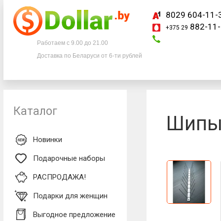
8029 604-11-
882-11-
+375 29
Телефоны
Работаем с 9.00 до 21.00
Доставка по Беларуси от 6-ти рублей
8029 604-11-33
+375 29
882-11-33
Каталог
Шипы 
Новинки
Подарочные наборы
РАСПРОДАЖА!
Подарки для женщин
Выгодное предложение