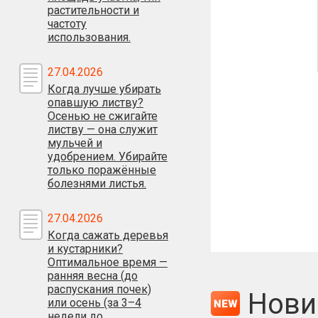
растительности и
частоту
использования.
Оценка:
27.04.2026
Когда лучше убирать
опавшую листву?
Осенью не сжигайте
листву — она служит
Антиспам:
мульчей и
Сколько будет
удобрением. Убирайте
только поражённые
болезнями листья.
27.04.2026
Когда сажать деревья
и кустарники?
Оптимальное время —
ранняя весна (до
распускания почек)
Нови
или осень (за 3–4
недели до