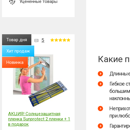
Уценённые товары
Товар дня
5
Хит продаж
Какие 
Новинка
Длинные 
Гибкое с
большим 
наклонны
Неприхот
АКЦИЯ! Солнцезащитная
при любой
пленка Sunprotect 2 пленки + 1
в подарок
Гарантир