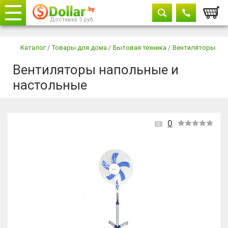
Корзи
Доставка 5 руб.
Телефоны
закрыть
Каталог
/
Товары для дома
/
Бытовая техника
/
Вентиляторы
Вентиляторы напольные и
+375 29
604-11-33
настольные
+375 29
882-11-33
+375 17
242-37-77
0