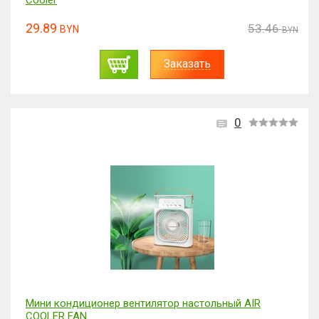
Cooler
29.89
53.46
BYN
BYN
Заказать
0
Мини кондиционер вентилятор настольный AIR
COOLER FAN