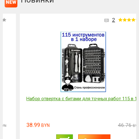
2
Набор отвертка с битами для точных работ 115 в 1
38.99
46.76
BYN
BYN