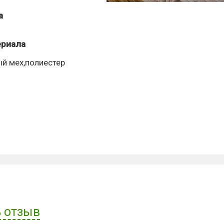
а
ериала
ый мех,полиестер
 отзыв