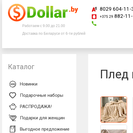
8029 604-11-
882-11-
+375 29
Телефоны
Работаем с 9.00 до 21.00
Доставка по Беларуси от 6-ти рублей
8029 604-11-33
+375 29
882-11-33
Каталог
Плед 
Новинки
Подарочные наборы
РАСПРОДАЖА!
Подарки для женщин
Выгодное предложение