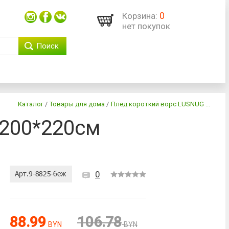
0
Корзина:
нет покупок
Поиск
Каталог
/
Товары для дома
/
Плед короткий ворс LUSNUG ...
 200*220см
0
88.99
106.78
BYN
BYN