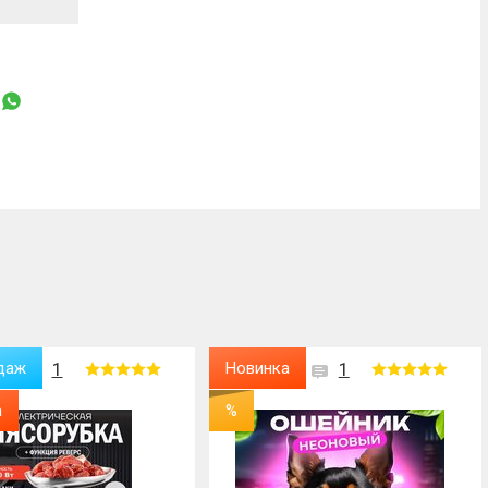
а
1
Хит продаж
1
Новинка