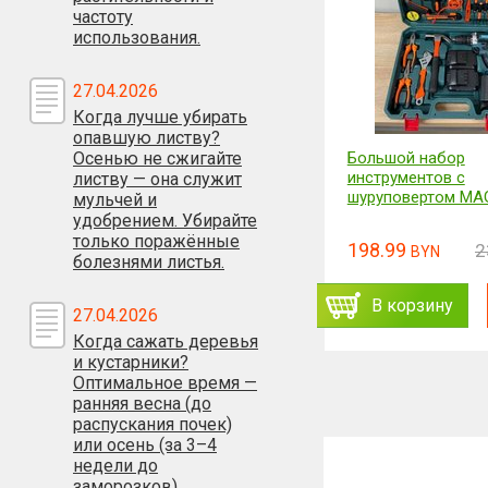
частоту
использования.
27.04.2026
Когда лучше убирать
опавшую листву?
Большой набор
Набор отвертка с
Осенью не сжигайте
инструментов с
для точных работ 
листву — она служит
шуруповертом MAGNET
мульчей и
удобрением. Убирайте
только поражённые
198.99
38.99
238.79
BYN
BYN
BYN
болезнями листья.
ь
Заказать
В корзину
В корзину
27.04.2026
Когда сажать деревья
и кустарники?
Оптимальное время —
ранняя весна (до
распускания почек)
или осень (за 3–4
недели до
заморозков)