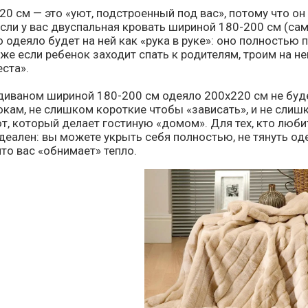
0 см — это «уют, подстроенный под вас», потому что о
Если у вас двуспальная кровать шириной 180-200 см (са
о одеяло будет на ней как «рука в руке»: оно полностью
аже если ребенок заходит спать к родителям, троим на н
еста».
 диваном шириной 180-200 см одеяло 200x220 см не буд
окам, не слишком короткие чтобы «зависать», и не слиш
т, который делает гостиную «домом». Для тех, кто люби
деален: вы можете укрыть себя полностью, не тянуть од
что вас «обнимает» тепло.