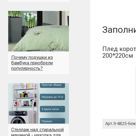
Имя пользов
Заполн
Отзыв:
Плед корот
200*220см
Почему подушки из
бамбука приобрели
популярность?
Оценка:
Стеллаж над стиральной
машиной - находка для