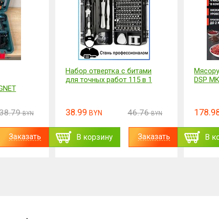
 битами
Мясорубка электрическая
Ошейни
115 в 1
DSP MK5051 800W
светящ
178.98
23.89
46.76
214.76
BYN
BYN
BYN
Заказать
Заказать
В корзину
В к