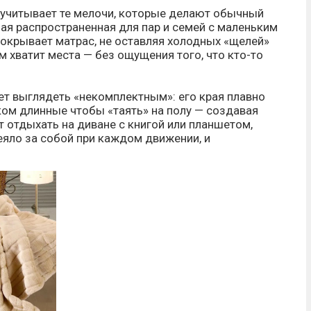
н учитывает те мелочи, которые делают обычный
мая распространенная для пар и семей с маленьким
 покрывает матрас, не оставляя холодных «щелей»
ем хватит места — без ощущения того, что кто-то
ет выглядеть «некомплектным»: его края плавно
ком длинные чтобы «таять» на полу — создавая
т отдыхать на диване с книгой или планшетом,
еяло за собой при каждом движении, и