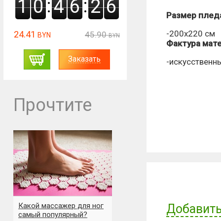
:
:
1
0
4
6
2
4
Размер плед
-200х220 см
24.41
45.90
BYN
BYN
Фактура мат
Заказать
-искусственн
Прочтите
Какой массажер для ног
Добавить
самый популярный?