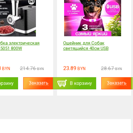
к для Собак
Массажер роликовый,
ийся 40см USB
акупунтурный ручной для
шеи, спины, ног
23.89
28.67
28.67
BYN
BYN
BYN
BYN
Заказать
Заказать
орзину
В корзину