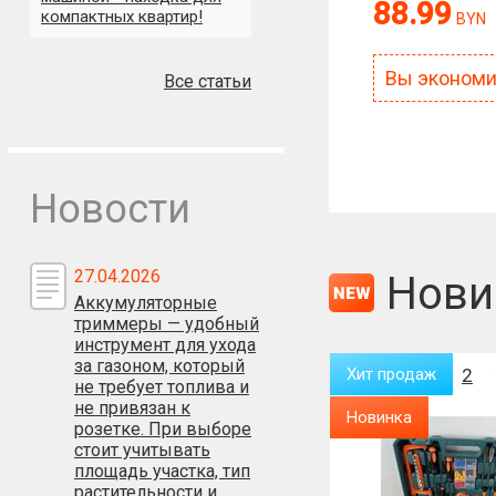
88.99
компактных квартир!
BYN
Антиспам:
Сколько будет
Вы эконом
Все статьи
Новости
27.04.2026
Нови
Аккумуляторные
триммеры — удобный
инструмент для ухода
за газоном, который
Хит продаж
2
Хит продаж
2
не требует топлива и
не привязан к
Новинка
Новинка
розетке. При выборе
стоит учитывать
%
площадь участка, тип
растительности и