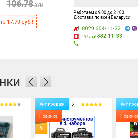
106.78
BYN
Работаем с 9:00 до 21:00
 7 + 4?
Доставка по всей Беларуси
ите
17.79
руб.!
8029 604-11-33
882-11-33
+375 29
нки
Хит продаж
1
Новинк
Новинка
%