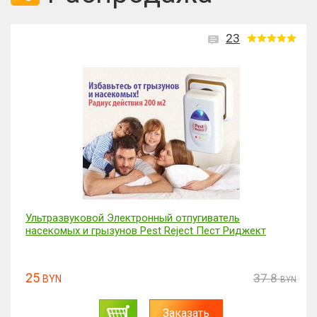
23
Ультразвуковой Электронный отпугиватель
насекомых и грызунов Pest Reject Пест Риджект
25
37.8
BYN
BYN
Заказать