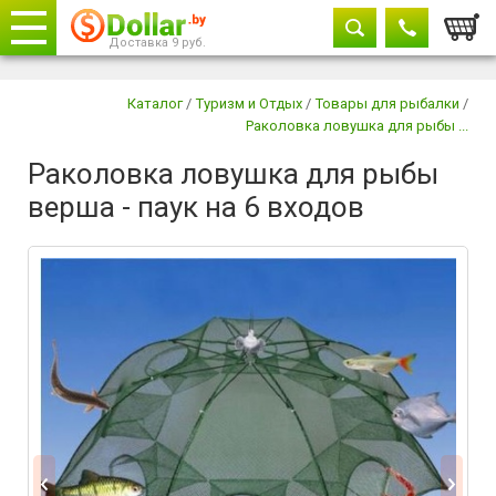
Корзи
Доставка 9 руб.
Телефоны
закрыть
Каталог
/
Туризм и Отдых
/
Товары для рыбалки
/
Раколовка ловушка для рыбы ...
8029 604-11-33
Раколовка ловушка для рыбы
+375 29
882-11-33
верша - паук на 6 входов