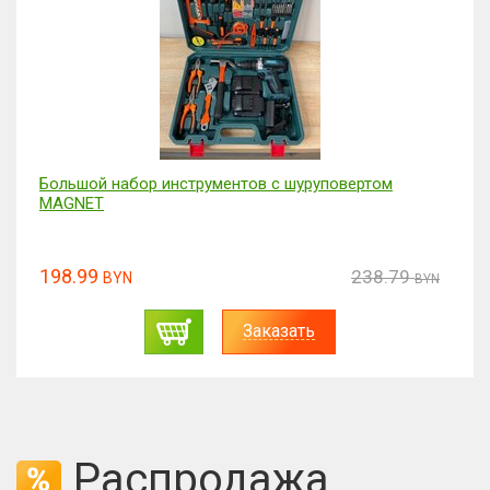
Набор отвертка с битами для точных работ 115 в 1
38.99
46.76
BYN
BYN
Заказать
Распродажа