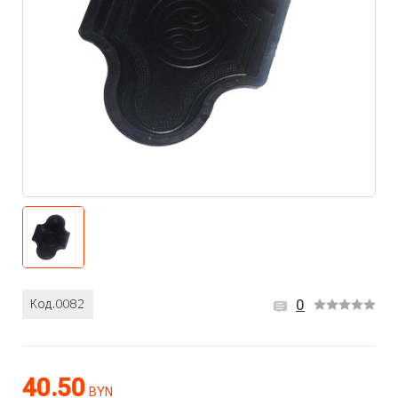
0
40.50
BYN