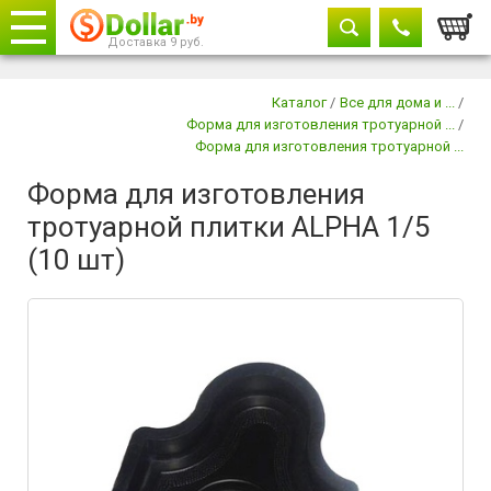
Корзи
Доставка 9 руб.
Телефоны
закрыть
Каталог
/
Все для дома и ...
/
Форма для изготовления тротуарной ...
/
8029 604-11-33
Форма для изготовления тротуарной ...
+375 29
882-11-33
Форма для изготовления
тротуарной плитки ALPHA 1/5
(10 шт)