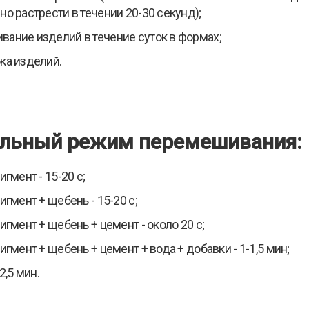
но растрести в течении 20-30 секунд);
ание изделий в течение суток в формах;
ка изделий.
льный режим перемешивания:
игмент - 15-20 с;
игмент + щебень - 15-20 с;
игмент + щебень + цемент - около 20 с;
игмент + щебень + цемент + вода + добавки - 1-1,5 мин;
-2,5 мин.