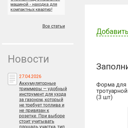
машиной - находка для
компактных квартир!
Все статьи
Добавить
Имя пользов
Новости
Заполн
Отзыв:
27.04.2026
Аккумуляторные
Форма для
триммеры — удобный
тротуарной
инструмент для ухода
(3 шт)
за газоном, который
не требует топлива и
не привязан к
розетке. При выборе
стоит учитывать
площадь участка, тип