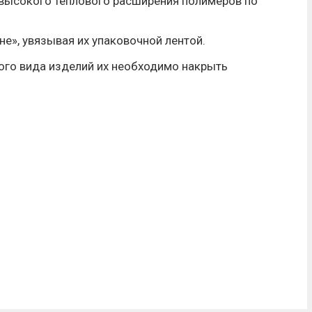
т высокого теплового расширения полимеров по
е», увязывая их упаковочной лентой.
ого вида изделий их необходимо накрыть