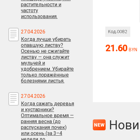
растительности и
частоту
использования.
Оценка:
27.04.2026
Когда лучше убирать
опавшую листву?
21.60
Антиспам:
BYN
Осенью не сжигайте
листву — она служит
Сколько будет
мульчей и
удобрением. Убирайте
только поражённые
болезнями листья.
27.04.2026
Когда сажать деревья
и кустарники?
Оптимальное время —
Нови
ранняя весна (до
распускания почек)
или осень (за 3–4
недели до