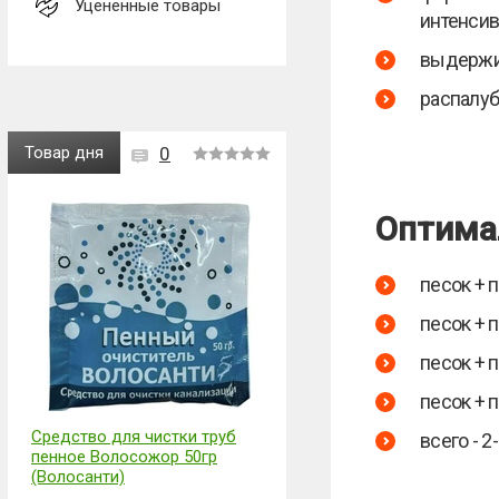
Уценённые товары
интенсив
выдержив
распалуб
Товар дня
0
Оптима
песок + п
песок + п
песок + п
песок + п
Средство для чистки труб
всего - 2
пенное Волосожор 50гр
(Волосанти)