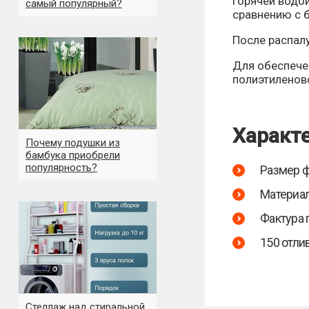
горячей водой
самый популярный?
сравнению с 
После распал
Для обеспече
полиэтиленов
Характе
Почему подушки из
бамбука приобрели
популярность?
Размер фо
Материал
Фактура 
150 отли
Стеллаж над стиральной