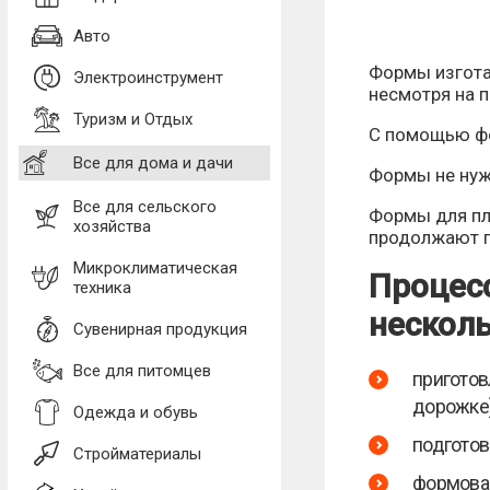
Авто
Формы изгота
Электроинструмент
несмотря на п
Туризм и Отдых
С помощью фо
Все для дома и дачи
Формы не нуж
Все для сельского
Формы для пл
хозяйства
продолжают п
Микроклиматическая
Процесс
техника
несколь
Сувенирная продукция
Все для питомцев
приготов
дорожке)
Одежда и обувь
подготов
Стройматериалы
формован