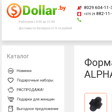
8029 604-11-
882-11-
+375 29
Телефоны
Работаем с 9.00 до 21.00
Доставка по Беларуси от 6-ти рублей
8029 604-11-33
+375 29
882-11-33
Каталог
Форма
Новинки
ALPHA
Подарочные наборы
РАСПРОДАЖА!
Подарки для женщин
Выгодное предложение