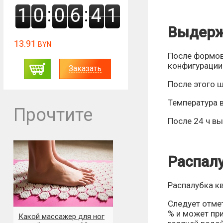
:
:
1
0
0
6
4
0
Выдерж
13.91
BYN
После формов
конфигурации 
Заказать
После этого 
Температура 
Прочтите
После 24 ч в
Распалу
Распалубка к
Следует отме
% и может при
Какой массажер для ног