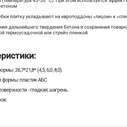
 (температура 45-50 °С). При этом используется эффек
бетоном.
убки плитку укладывают на европоддоны «лицом» к «спин
ния дальнейшего твердения бетона и сохранения товарн
ой термоусадочной или стрейч-пленкой.
ристики:
рмы: 26,7*21,8* (4,5; 6,0; 8,0).
 формы: пластик АБС.
поверхности - гладкая; шагрень.
вок.