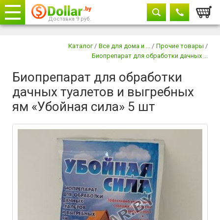
Корзи
Доставка 9 руб.
Телефоны
закрыть
Каталог
/
Все для дома и ...
/
Прочие товары
/
Биопрепарат для обработки дачных ...
8029 604-11-33
Биопрепарат для обработки
+375 29
882-11-33
дачных туалетов и выгребных
ям «Убойная сила» 5 шт