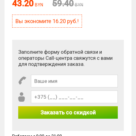
43.20
59.40
Антиспам:
BYN
BYN
Сколько будет 5 × 8?
Вы экономите
16.20
руб.!
Заполните форму обратной связи и
операторы Call-центра свяжутся с вами
для подтверждения заказа.
Заказать со скидкой