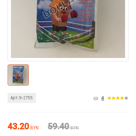
4
43.20
59.40
BYN
BYN