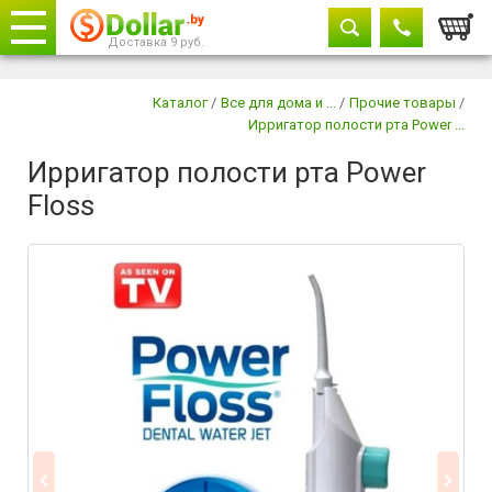
Корзи
Доставка 9 руб.
Телефоны
закрыть
Каталог
/
Все для дома и ...
/
Прочие товары
/
Ирригатор полости рта Power ...
8029 604-11-33
Ирригатор полости рта Power
+375 29
882-11-33
Floss