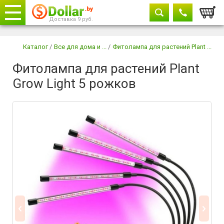
Корзи
Доставка 9 руб.
Телефоны
закрыть
Каталог
/
Все для дома и ...
/
Фитолампа для растений Plant ...
Фитолампа для растений Plant
8029 604-11-33
Grow Light 5 рожков
+375 29
882-11-33