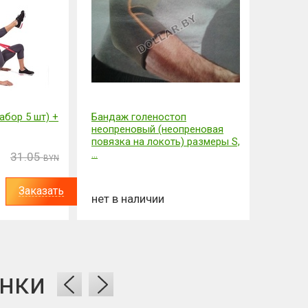
абор 5 шт) +
Бандаж голеностоп
неопреновый (неопреновая
повязка на локоть) размеры S,
...
31.05
BYN
Заказать
нет в наличии
нки