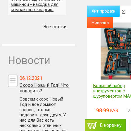
машиной - находка для
компактных квартир!
Хит продаж
2
Хит продаж
2
Новинка
Новинка
Все статьи
Новости
06.12.2021
Скоро Новый Год! Что
Видеорегистратор + камера
Большой набор
подарить?
заднего вида VIDEO
инструментов с
CARDVR FULL HD 1080P
шуруповертом MA
Совсем скоро Новый
Год и все ломают
головы, что же
68.98
198.99
82.78
2
BYN
BYN
BYN
подарить друг другу. У
нас для Вас есть
Заказать
В корзину
В корзину
несколько отличных
ь
вариантов для подарка.