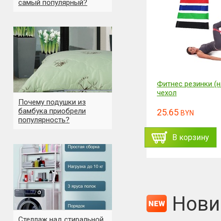
самый популярный?
Фитнес резинки (н
чехол
Почему подушки из
бамбука приобрели
25.65
BYN
популярность?
В корзину
Нови
Стеллаж над стиральной