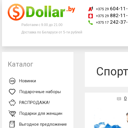
604-11-
+375 29
882-11-
+375 29
Телефоны
242-37-
+375 17
Работаем с 9.00 до 21.00
Доставка по Беларуси от 5-ти рублей
+375 29
604-11-33
+375 29
882-11-33
+375 17
242-37-77
Каталог
Спор
Новинки
Подарочные наборы
0
РАСПРОДАЖА!
Подарки для женщин
Выгодное предложение