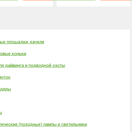
ые площадки, качели
овые коньки
ля дайвинга и подводной охоты
интон
ндеры
ы
тические (походные) лампы и светильники