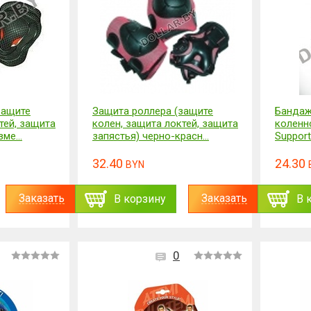
защите
Защита роллера (защите
Бандаж
тей, защита
колен, защита локтей, защита
коленн
ме...
запястья) черно-красн...
Support
32.40
24.30
BYN
Заказать
Заказать
В корзину
В 
0