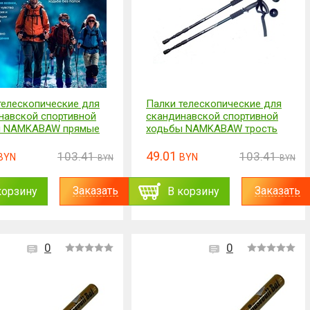
телескопические для
Палки телескопические для
навской спортивной
скандинавской спортивной
ы NAMKABAW прямые
ходьбы NAMKABAW трость
49.01
103.41
103.41
BYN
BYN
BYN
BYN
Заказать
Заказать
корзину
В корзину
0
0