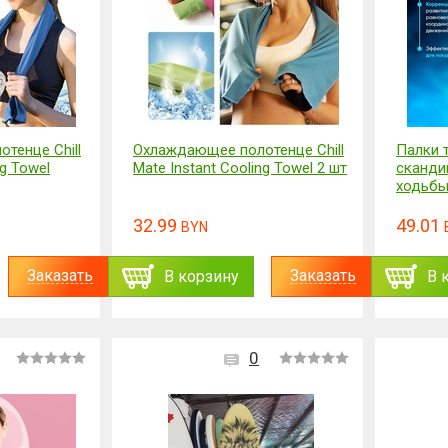
тенце Chill
Охлаждающее полотенце Chill
Палки 
ng Towel
Mate Instant Cooling Towel 2 шт
сканди
ходьб
32.99
49.01
BYN
Заказать
Заказать
В корзину
В 
0