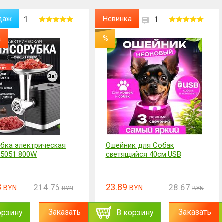
даж
1
Новинка
1
а
%
бка электрическая
Ошейник для Собак
5051 800W
светящийся 40см USB
8
23.89
214.76
28.67
BYN
BYN
BYN
BYN
Заказать
Заказать
орзину
В корзину