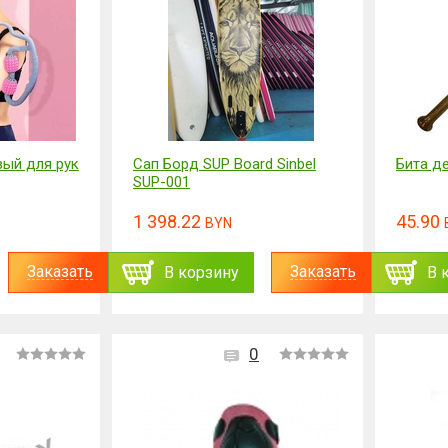
ый для рук
Сап Борд SUP Board Sinbel
Бита д
SUP-001
1 398.22
45.90
BYN
Заказать
Заказать
В корзину
В 
0