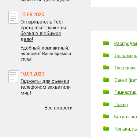
12.08.2020
Отпариватель Tobi
превратит глаженье
белья в любимое
дело!
Распродаж
Удобный, компактный,
экономит Ваше время и
Тренажёр
силы!
Танцеваль
10.01.2020
Санки (ват
Гаджеты для съемки
телефоном захватили
Гимнастик
мир!
Покер
Все новости
Батуты на
Коньки, л