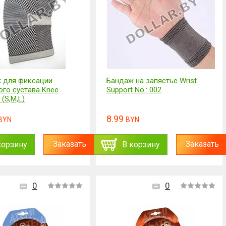
 для фиксации
Бандаж на запястье Wrist
ого сустава Knee
Support No.: 002
 (S,M,L)
8.99
BYN
BYN
Заказать
Заказать
корзину
В корзину
0
0