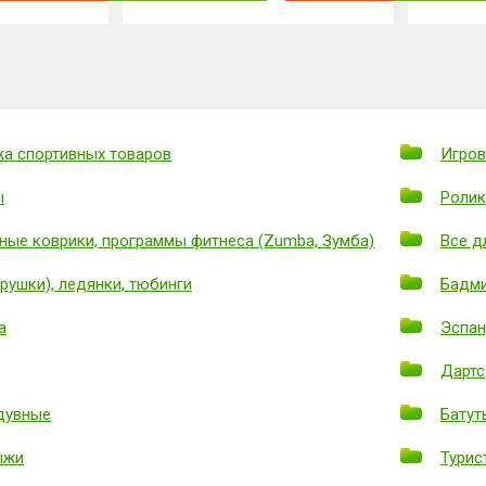
а спортивных товаров
Игров
ы
Ролик
ные коврики, программы фитнеса (Zumba, Зумба)
Все д
рушки), ледянки, тюбинги
Бадм
а
Эспа
Дартс
дувные
Батут
ыжи
Турис