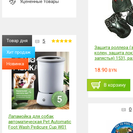
Уценённые товары
Товар дня
5
Защита роллера (
Хит продаж
колен, защита лок
запястья) 1531, раз
Новинка
18.90
BYN
В корзину
0
Лапамойка для собак
автоматическая Pet Automatic
Foot Wash Pedicure Cup W01