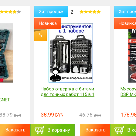
Хит продаж
2
Хит про
Новинка
Новинк
%
Набор отвертка с битами
Мясору
для точных работ 115 в 1
DSP MK
GNET
38.99
178.9
38.79
46.76
BYN
BYN
BYN
Заказать
Заказать
В корзину
В к