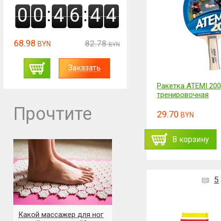
:
:
0
0
4
6
4
3
68.98
82.78
BYN
BYN
Заказать
Ракетка ATEMI 200
тренировочная
Прочтите
29.70
BYN
В корзину
5
Какой массажер для ног