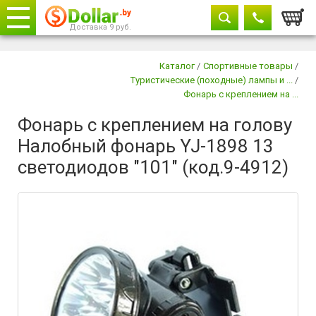
Корзи
Доставка 9 руб.
Телефоны
закрыть
Каталог
/
Спортивные товары
/
Туристические (походные) лампы и ...
/
8029 604-11-33
Фонарь с креплением на ...
+375 29
882-11-33
Фонарь с креплением на голову
Налобный фонарь YJ-1898 13
светодиодов "101" (код.9-4912)