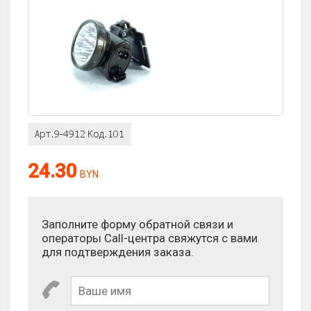
Оценка:
24.30
Антиспам:
BYN
Сколько будет 1 × 1?
Заполните форму обратной связи и
операторы Call-центра свяжутся с вами
для подтверждения заказа.