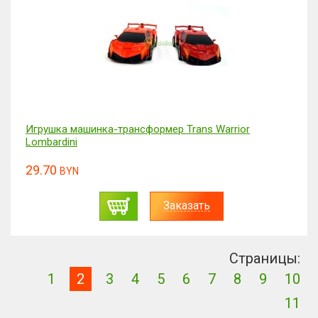
Игрушка машинка-трансформер Trans Warrior
Lombardini
29.70
BYN
Заказать
Страницы:
1
2
3
4
5
6
7
8
9
10
11