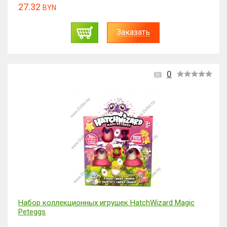
27.32
BYN
Заказать
0
Набор коллекционных игрушек HatchWizard Magic
Peteggs