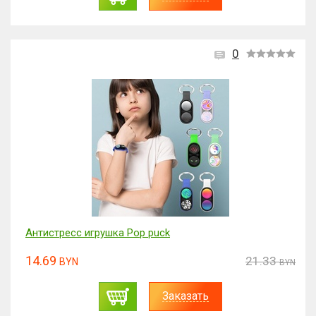
0
Антистресс игрушка Pop puck
14.69
21.33
BYN
BYN
Заказать