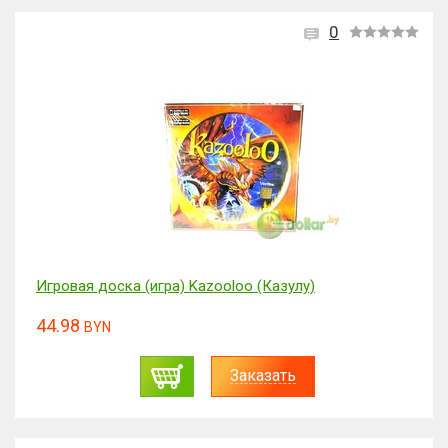
0
Игровая доска (игра) Kazooloo (Казулу)
44.98
BYN
Заказать