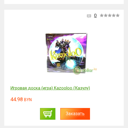
0
Игровая доска (игра) Kazooloo (Казулу)
44.98
BYN
Заказать