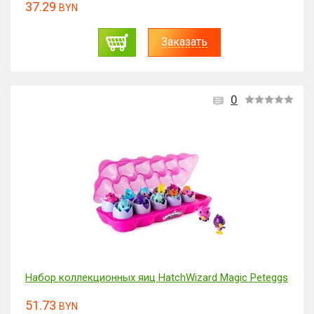
37.29
BYN
Заказать
0
Набор коллекционных яиц HatchWizard Magic Peteggs
51.73
BYN