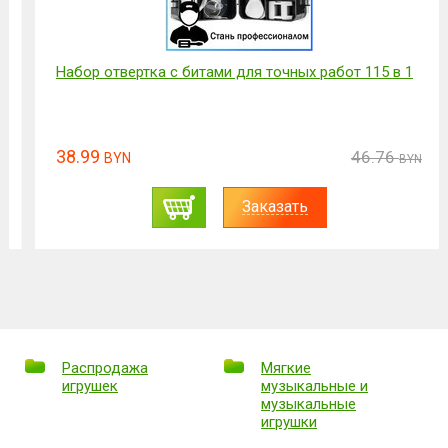
Набор отвертка с битами для точных работ 115 в 1
38.99
46.76
BYN
BYN
Заказать
Распродажа
Мягкие
игрушек
музыкальные и
музыкальные
игрушки